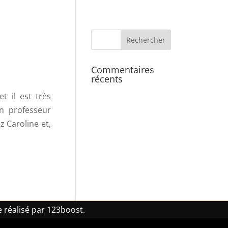
Commentaires
récents
t il est très
un professeur
 Caroline et,
 réalisé par 123boost.