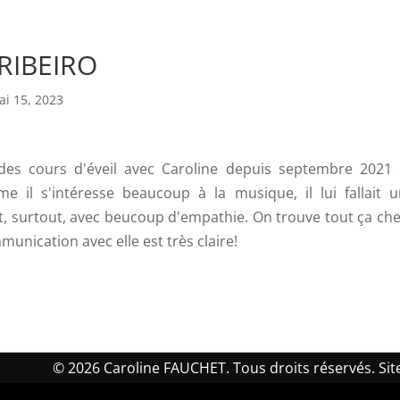
 RIBEIRO
ai 15, 2023
 des cours d'éveil avec Caroline depuis septembre 2021 e
e il s'intéresse beaucoup à la musique, il lui fallait 
, surtout, avec beucoup d'empathie. On trouve tout ça chez
munication avec elle est très claire!
© 2026 Caroline FAUCHET. Tous droits réservés. Site