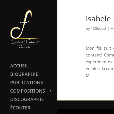
Isabele
by
123boost
|
M
Mon fils suit
content! Comm
expérimenté et
ACCUEIL
en plus, la com
BIOGRAPHIE
M
PUBLICATIONS
COMPOSITIONS
DISCOGRAPHIE
ÉCOUTER