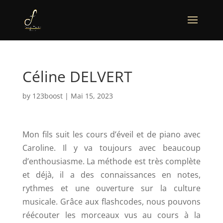
Céline DELVERT
by
123boost
|
Mai 15, 2023
Mon fils suit les cours d’éveil et de piano avec
Caroline. Il y va toujours avec beaucoup
d’enthousiasme. La méthode est très complète
et déjà, il a des connaissances en notes,
rythmes et une ouverture sur la culture
musicale. Grâce aux flashcodes, nous pouvons
réécouter les morceaux vus au cours à la